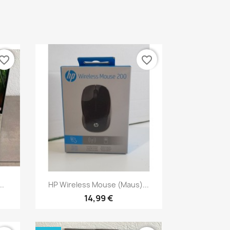
vorite_border
favorite_border
Vorschau

..
HP Wireless Mouse (Maus)...
14,99 €