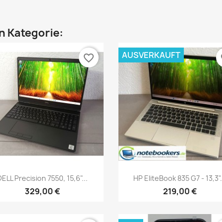
en Kategorie:
AUSVERKAUFT
favorite_border
fa
Vorschau
Vorschau


DELL Precision 7550, 15,6"...
HP EliteBook 835 G7 - 13,3".
329,00 €
219,00 €