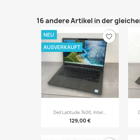
16 andere Artikel in der gleich
NEU
favorite_border
AUSVERKAUFT
Vorschau

Dell Latitude 7400, Intel...
129,00 €