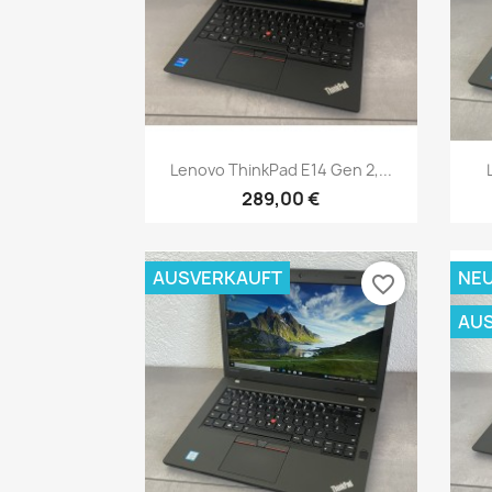
Vorschau

Lenovo ThinkPad E14 Gen 2,...
289,00 €
AUSVERKAUFT
NE
favorite_border
AU