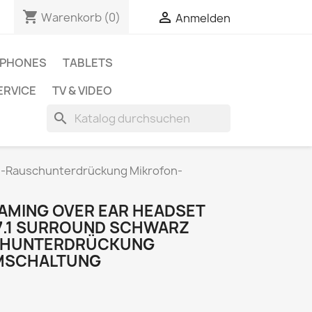
shopping_cart

Warenkorb
(0)
Anmelden
PHONES
TABLETS
ERVICE
TV & VIDEO
search
n-Rauschunterdrückung Mikrofon-
AMING OVER EAR HEADSET
7.1 SURROUND SCHWARZ
CHUNTERDRÜCKUNG
MSCHALTUNG