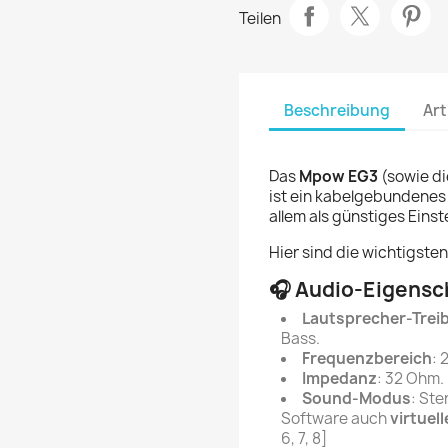
Teilen
Beschreibung
Art
Das
Mpow EG3
(sowie di
ist ein kabelgebundenes
allem als günstiges Einst
Hier sind die wichtigste
🎧 Audio-Eigensc
Lautsprecher-Trei
Bass.
Frequenzbereich
: 
Impedanz
: 32 Ohm.
Sound-Modus
: Ste
Software auch
virtuel
6, 7, 8]