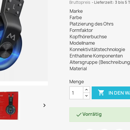
Bruttopreis
Lieferzeit: 3 bis 5
Marke
Farbe
Platzierung des Ohrs
Formfaktor
Kopfhörerbuchse
Modellname
Konnektivitätstechnologie
Enthaltene Komponenten
Altersgruppe (Beschreibung
Material
Menge

IN DEN 

Vorrätig
