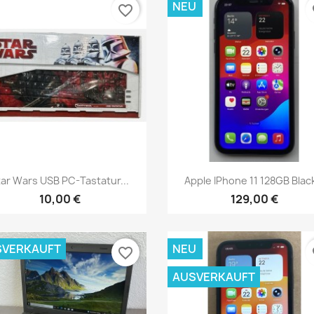
NEU
favorite_border
fa
Vorschau
Vorschau


tar Wars USB PC-Tastatur...
Apple IPhone 11 128GB Black
10,00 €
129,00 €
SVERKAUFT
NEU
favorite_border
fa
AUSVERKAUFT