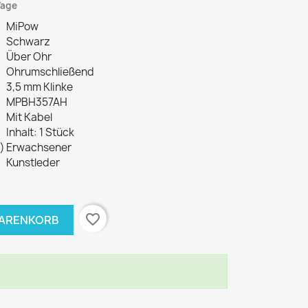
 Tage
MiPow
Schwarz
Über Ohr
Ohrumschließend
3,5 mm Klinke
MPBH357AH
Mit Kabel
Inhalt: 1 Stück
)
Erwachsener
Kunstleder
favorite_border
WARENKORB