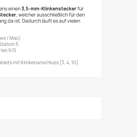
ens einen
3,5-mm-Klinkenstecker
für
tecker
, welcher ausschließlich für den
g da ist. Dadurch läuft es auf vielen
ws / Mac)
Station 5
ies X/S
ets mit Klinkenanschluss [3, 4, 10]