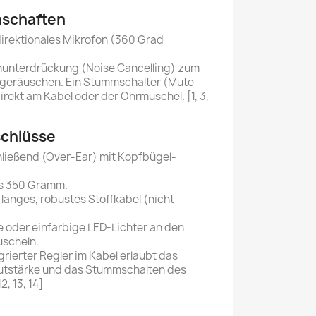
nschaften
direktionales Mikrofon (360 Grad
hunterdrückung (Noise Cancelling) zum
geräuschen. Ein Stummschalter (Mute-
irekt am Kabel oder der Ohrmuschel. [1, 3,
schlüsse
ließend (Over-Ear) mit Kopfbügel-
is 350 Gramm.
r langes, robustes Stoffkabel (nicht
e oder einfarbige LED-Lichter an den
scheln.
egrierter Regler im Kabel erlaubt das
autstärke und das Stummschalten des
12, 13, 14]