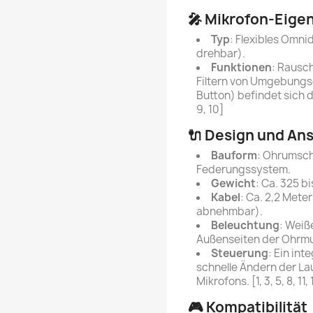
🎤 Mikrofon-Eige
Typ
: Flexibles Omni
drehbar).
Funktionen
: Rausc
Filtern von Umgebungs
Button) befindet sich d
9, 10]
🔌 Design und An
Bauform
: Ohrumsch
Federungssystem.
Gewicht
: Ca. 325 b
Kabel
: Ca. 2,2 Mete
abnehmbar).
Beleuchtung
: Weiß
Außenseiten der Ohrmu
Steuerung
: Ein int
schnelle Ändern der L
Mikrofons. [1, 3, 5, 8, 11, 
🎮 Kompatibilität