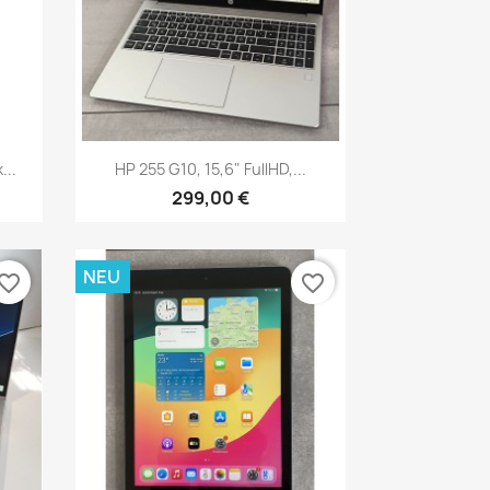
Vorschau

...
HP 255 G10, 15,6" FullHD,...
299,00 €
NEU
vorite_border
favorite_border