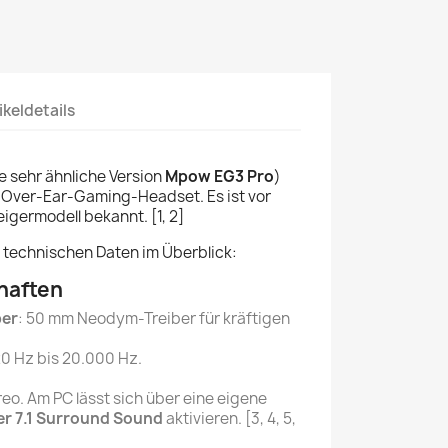
ikeldetails
e sehr ähnliche Version
Mpow EG3 Pro
)
 Over-Ear-Gaming-Headset. Es ist vor
eigermodell bekannt. [1, 2]
n technischen Daten im Überblick:
haften
ber
: 50 mm Neodym-Treiber für kräftigen
20 Hz bis 20.000 Hz.
reo. Am PC lässt sich über eine eigene
ler 7.1 Surround Sound
aktivieren. [3, 4, 5,