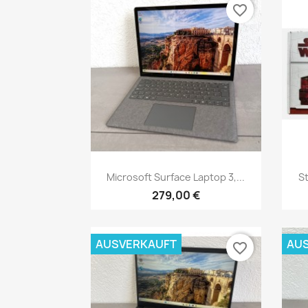
favorite_border
Vorschau

Microsoft Surface Laptop 3,...
S
279,00 €
AUSVERKAUFT
AU
favorite_border