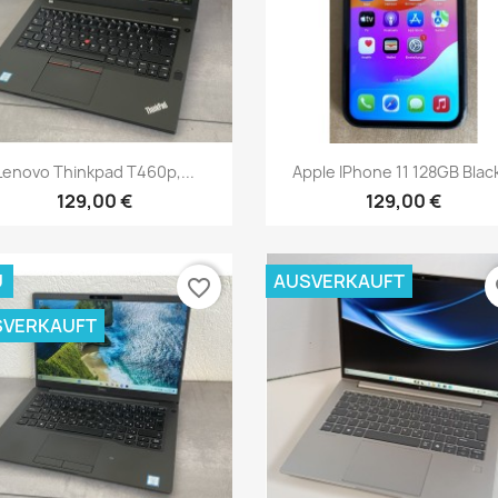
Vorschau
Vorschau


Lenovo Thinkpad T460p,...
Apple IPhone 11 128GB Black
129,00 €
129,00 €
U
AUSVERKAUFT
favorite_border
fa
SVERKAUFT