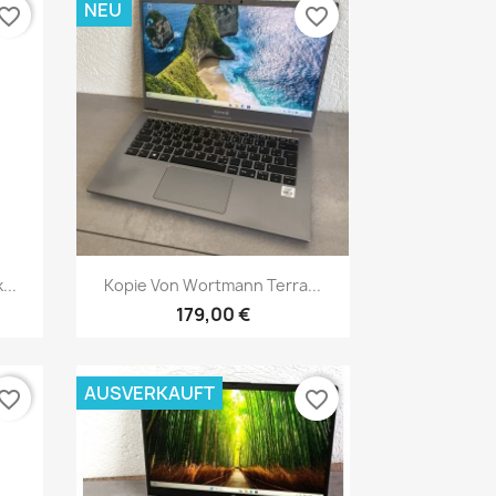
NEU
vorite_border
favorite_border
Vorschau

...
Kopie Von Wortmann Terra...
179,00 €
AUSVERKAUFT
vorite_border
favorite_border