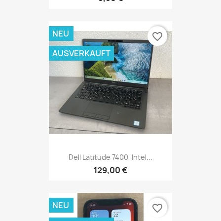
NEU
favorite_border
AUSVERKAUFT
Dell Latitude 7400, Intel...
129,00 €
NEU
favorite_border