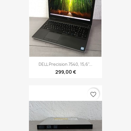
DELL Precision 7540, 15,6"...
299,00 €
favorite_border