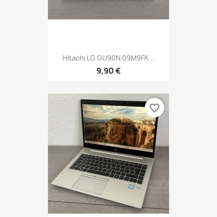
Hitachi LG GU90N 09M9FK...
9,90 €
favorite_border