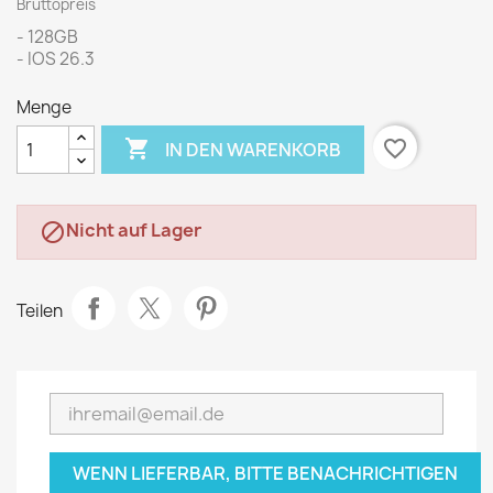
Bruttopreis
- 128GB
- IOS 26.3
Menge

favorite_border
IN DEN WARENKORB
Nicht auf Lager

Teilen
WENN LIEFERBAR, BITTE BENACHRICHTIGEN