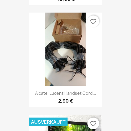
favorite_border
Alcatel Lucent Handset Cord...
2,90 €
AUSVERKAUFT
favorite_border