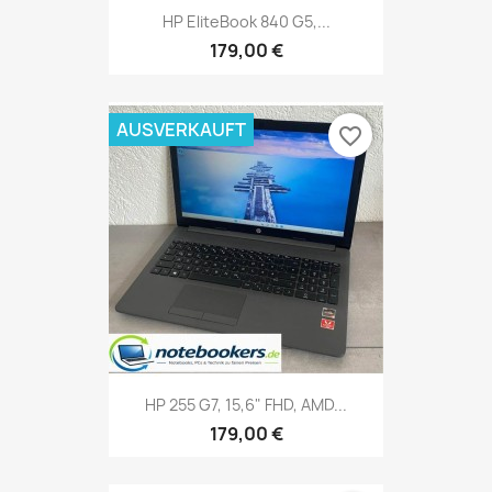
HP EliteBook 840 G5,...
179,00 €
AUSVERKAUFT
favorite_border
HP 255 G7, 15,6" FHD, AMD...
179,00 €