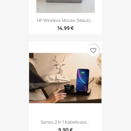
HP Wireless Mouse (Maus)...
14,99 €
favorite_border
Seneo 2 In 1 Kabelloses...
9,90 €