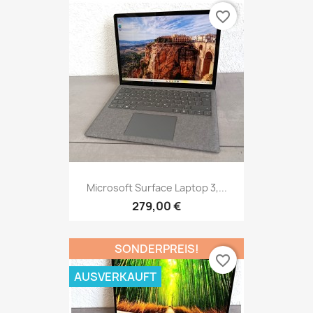
favorite_border
Microsoft Surface Laptop 3,...
279,00 €
SONDERPREIS!
favorite_border
AUSVERKAUFT