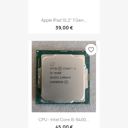
Apple IPad 10,2" 7.Gen...
39,00 €
favorite_border
CPU - Intel Core I5-9400...
45,00 €