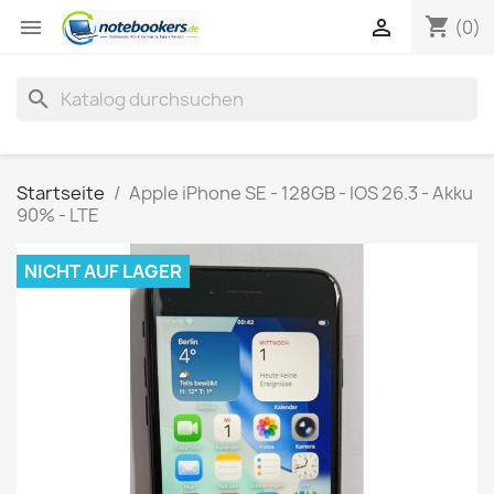
shopping_cart


(0)
search
Startseite
Apple iPhone SE - 128GB - IOS 26.3 - Akku
90% - LTE
NICHT AUF LAGER